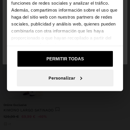
×
hola
funciones de redes sociales y analizar el tráfico.
Además, compartimos información sobre el uso que
haga del sitio web con nuestros partners de redes
Estás accediendo a la web de España. ¿Quieres ir a
sociales, publicidad y análisis web, quienes pueden
la web de United States?
combinarla con otra información que les haya
proporcionado o que hayan recopilado a partir del
uso que haya hecho de sus servicios.
No, continuar en la web
Sí, llévame a
de España
United States
PERMITIR TODAS
Personalizar
+
Online Exclusive
KIMONO LARGO SATINADO
129,99 €
69,99 €
46%
+1