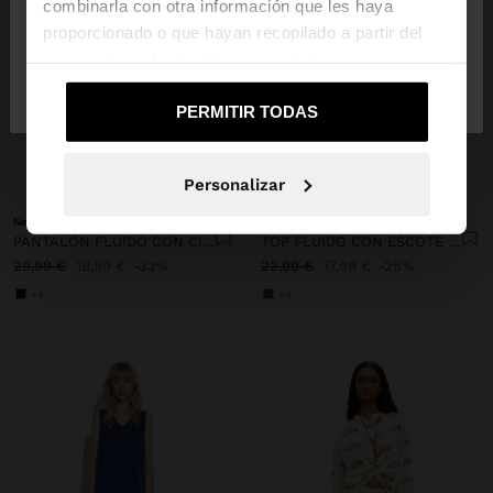
combinarla con otra información que les haya
proporcionado o que hayan recopilado a partir del
uso que haya hecho de sus servicios.
No, continuar en la web
Sí, llévame a
de España
United States
PERMITIR TODAS
+
+
Personalizar
New to sale
New to sale
PANTALÓN FLUIDO CON CINTURA ELÁSTICA
TOP FLUIDO CON ESCOTE EN PICO
29,99 €
19,99 €
33%
23,99 €
17,99 €
25%
+4
+4