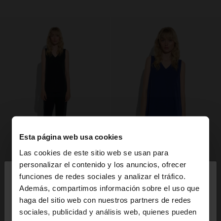
Esta página web usa cookies
Las cookies de este sitio web se usan para
×
personalizar el contenido y los anuncios, ofrecer
hola
funciones de redes sociales y analizar el tráfico.
Además, compartimos información sobre el uso que
haga del sitio web con nuestros partners de redes
Estás accediendo a la web de España. ¿Quieres ir a
sociales, publicidad y análisis web, quienes pueden
la web de United States?