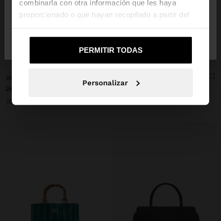
combinarla con otra información que les haya
proporcionado o que hayan recopilado a partir del
uso que haya hecho de sus servicios.
No, continuar en la web
Sí, llévame a
de España
United States
PERMITIR TODAS
+
+
BOLSO TOTE CON TEXTURA S
BOLSO TOTE TEXTURA SUAVE CON TIRACOLO M
Personalizar
25,99 €
12,99 €
50%
27,99 €
19,99 €
29%
+2