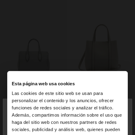
Esta página web usa cookies
Las cookies de este sitio web se usan para
×
personalizar el contenido y los anuncios, ofrecer
hola
funciones de redes sociales y analizar el tráfico.
Además, compartimos información sobre el uso que
haga del sitio web con nuestros partners de redes
Estás accediendo a la web de España. ¿Quieres ir a
sociales, publicidad y análisis web, quienes pueden
la web de United States?