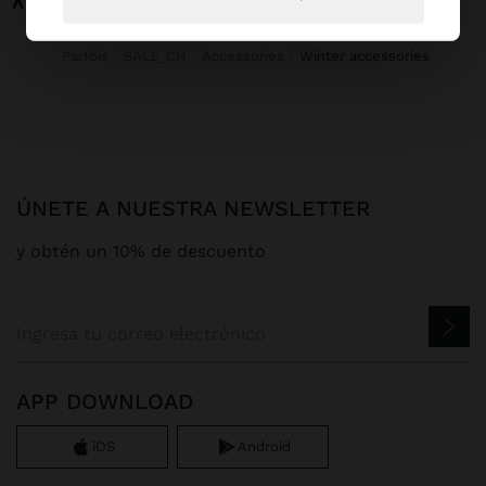
Parfois
SALE_CH
Accessories
winter accessories
ÚNETE A NUESTRA NEWSLETTER
y obtén un 10% de descuento
APP DOWNLOAD
iOS
Android