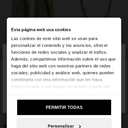
Esta página web usa cookies
Las cookies de este sitio web se usan para
×
personalizar el contenido y los anuncios, ofrecer
hola
zapatos
bisutería
funciones de redes sociales y analizar el tráfico.
Además, compartimos información sobre el uso que
haga del sitio web con nuestros partners de redes
Estás accediendo a la web de España. ¿Quieres ir a
sociales, publicidad y análisis web, quienes pueden
la web de United States?
combinarla con otra información que les haya
PUEDE INTERESARTE
proporcionado o que hayan recopilado a partir del
Novedades
Bolsos
uso que haya hecho de sus servicios.
No, continuar en la web
Sí, llévame a
Ropa
Bisutería
de España
United States
Zapatos
Carteras
PERMITIR TODAS
Relojes
Personalizables
Accesorios
Personalizar