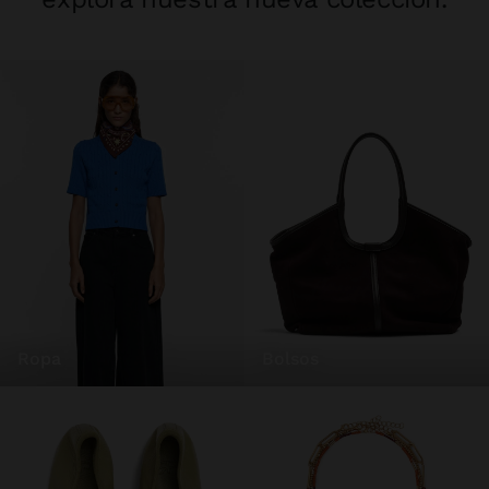
ropa
bolsos