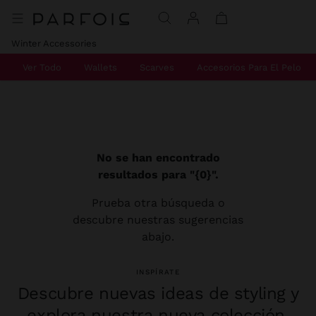
Winter Accessories
Ver Todo
Wallets
Scarves
Accesorios Para El Pelo
No se han encontrado
resultados para "{0}".
Prueba otra búsqueda o
descubre nuestras sugerencias
abajo.
INSPÍRATE
Descubre nuevas ideas de styling y
explora nuestra nueva colección.