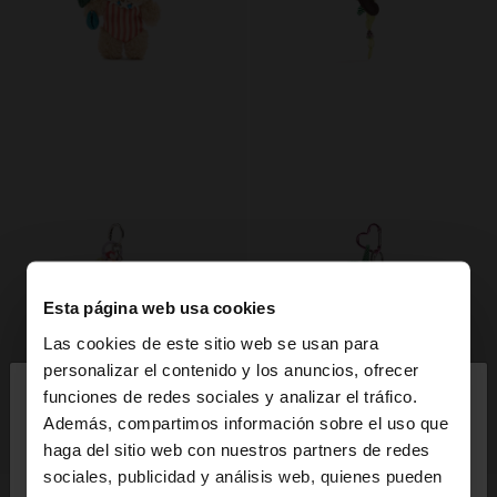
Esta página web usa cookies
Las cookies de este sitio web se usan para
×
personalizar el contenido y los anuncios, ofrecer
hola
funciones de redes sociales y analizar el tráfico.
Además, compartimos información sobre el uso que
+
+
haga del sitio web con nuestros partners de redes
Estás accediendo a la web de España. ¿Quieres ir a
sociales, publicidad y análisis web, quienes pueden
la web de United States?
LLAVERO CHARM OSA SURF - THE PERFECT MATCH
LLAVERO CHARM PERRO