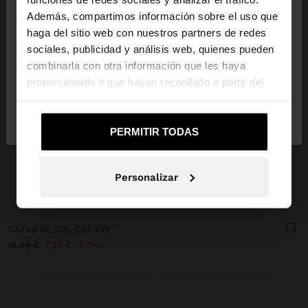
Además, compartimos información sobre el uso que
haga del sitio web con nuestros partners de redes
Estás accediendo a la web de España. ¿Quieres ir a
sociales, publicidad y análisis web, quienes pueden
la web de United States?
combinarla con otra información que les haya
proporcionado o que hayan recopilado a partir del
uso que haya hecho de sus servicios.
No, continuar en la web
Sí, llévame a
de España
United States
PERMITIR TODAS
Personalizar
+
GAFAS DE SOL CAT EYE
7,99 €
50%
15,99 €