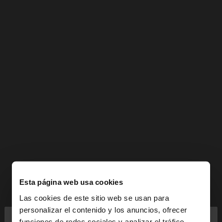
Esta página web usa cookies
Las cookies de este sitio web se usan para
×
personalizar el contenido y los anuncios, ofrecer
hola
funciones de redes sociales y analizar el tráfico.