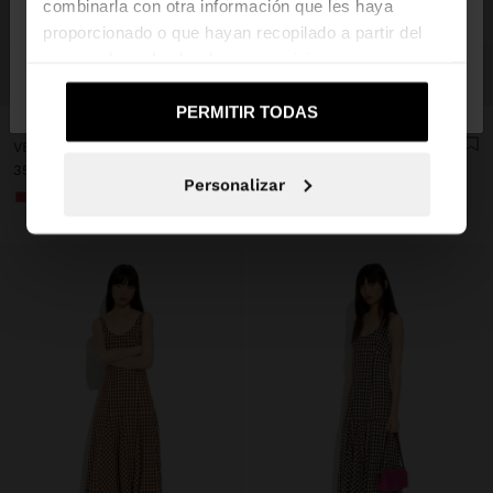
combinarla con otra información que les haya
proporcionado o que hayan recopilado a partir del
uso que haya hecho de sus servicios.
No, continuar en la web
Sí, llévame a
+
+
de España
United States
PERMITIR TODAS
Online Exclusive
Online Exclusive
VESTIDO ESTAMPADO DE TIRANTES 100% ALGODÓN
VESTIDO ESTAMPADO DE TIRANTES 100% ALGODÓN
35,99 €
35,99 €
Personalizar
+1
+1