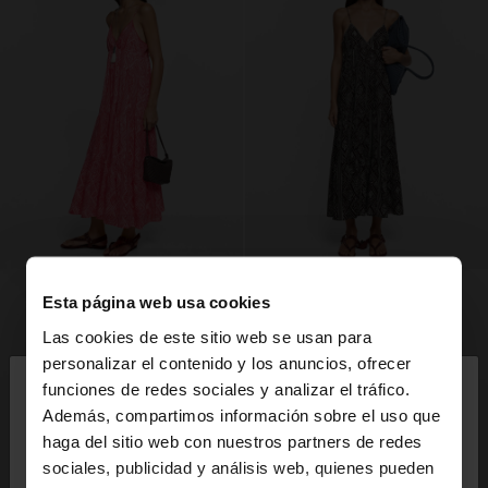
Esta página web usa cookies
Las cookies de este sitio web se usan para
×
personalizar el contenido y los anuncios, ofrecer
hola
funciones de redes sociales y analizar el tráfico.
Además, compartimos información sobre el uso que
haga del sitio web con nuestros partners de redes
Estás accediendo a la web de España. ¿Quieres ir a
sociales, publicidad y análisis web, quienes pueden
la web de United States?