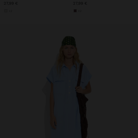
27,99 €
27,99 €
+2
+2