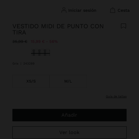
iniciar sesión
cesta
VESTIDO MIDI DE PUNTO CON
TIRA
Precio rebajado de
A
35,99 €
15,99 €
56%
Seleccionado
Gris
|
243289
XS/S
M/L
guía de tallas
Añadir
Ver look