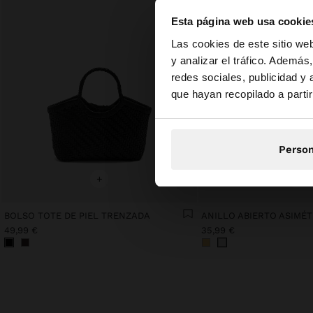
Esta página web usa cookie
hola
Las cookies de este sitio we
y analizar el tráfico. Ademá
redes sociales, publicidad y
Estás accediendo a 
que hayan recopilado a parti
Person
+
+
BOLSO TOTE DE PIEL TRENZADA
49,99 €
35,99 €