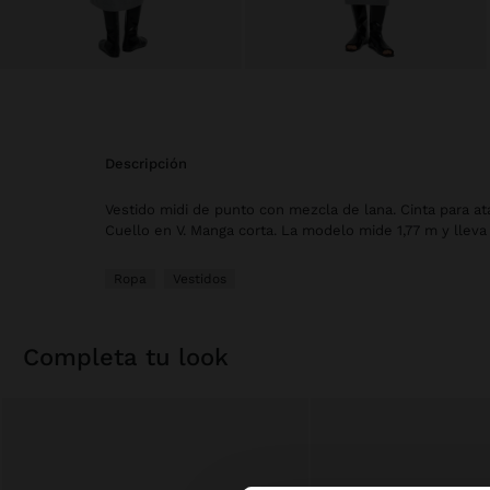
descripción
Vestido midi de punto con mezcla de lana. Cinta para ata
Cuello en V. Manga corta. La modelo mide 1,77 m y lleva 
Ropa
Vestidos
completa tu look