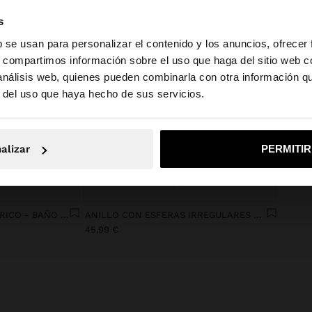
s
b se usan para personalizar el contenido y los anuncios, ofrecer
s, compartimos información sobre el uso que haga del sitio web 
 análisis web, quienes pueden combinarla con otra información q
la web de España. ¿Quieres ir a la web de United States?
r del uso que haya hecho de sus servicios.
No, continuar en la web de España
Sí, llé
alizar
PERMITI
+
ANILLO ABIERTO ASIMÉTRICO - BAÑO DE PLATA
ANILLO CON ESFERAS IRREGULARES BICOLOR - BAÑO DE ORO 18K
45,99 €