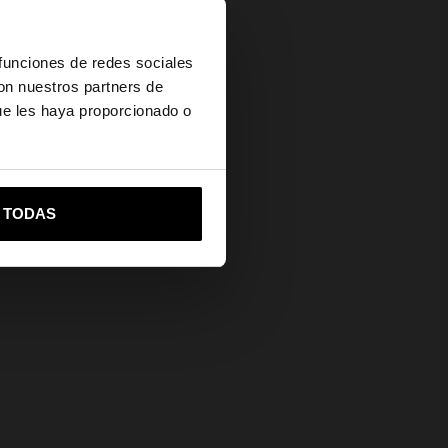
×
 funciones de redes sociales
con nuestros partners de
ue les haya proporcionado o
vame a United States
R TODAS