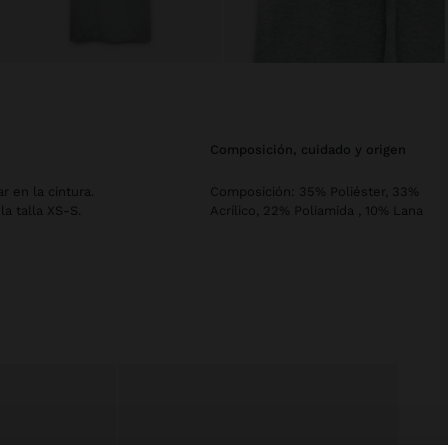
composición, cuidado y origen
r en la cintura.
Composición: 35% Poliéster, 33%
la talla XS-S.
Acrílico, 22% Poliamida , 10% Lana