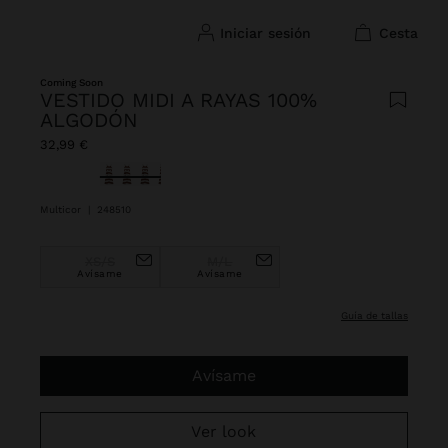
iniciar sesión
cesta
Coming Soon
VESTIDO MIDI A RAYAS 100%
ALGODÓN
32,99 €
Seleccionado
Multicor
|
248510
XS/S
M/L
Avísame
Avísame
guía de tallas
Avísame
Ver look