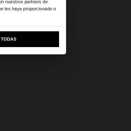
con nuestros partners de
ue les haya proporcionado o
Ayuda
vame a United States
R TODAS