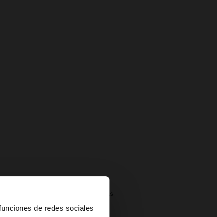
Devoluciones gratuitas
×
 funciones de redes sociales
Pago seguro