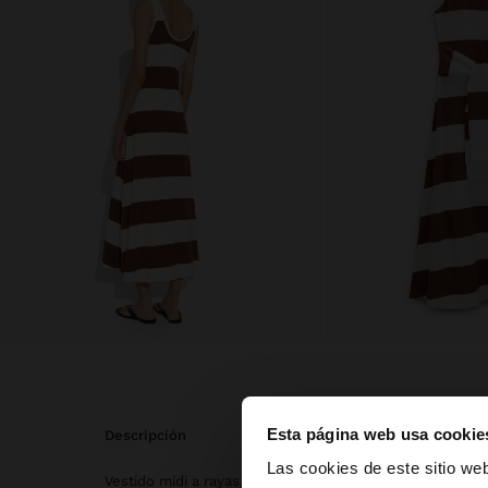
Esta página web usa cookie
descripción
hola
Las cookies de este sitio we
Vestido midi a rayas, confeccionado con un 100 % de al