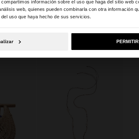
s, compartimos información sobre el uso que haga del sitio web 
o tejido en la
 análisis web, quienes pueden combinarla con otra información q
va la talla XS-S.
la web de España. ¿Quieres ir a la web de United States?
r del uso que haya hecho de sus servicios.
No, continuar en la web de España
Sí, llé
alizar
PERMITI