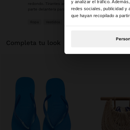
y analizar el tráfico. Ademá
redondo. Tirantes anchos. Corte evasé. Detalle del mism
redes sociales, publicidad y
parte delantera para anudar. La modelo mide 1,75 m y lle
Estás accediendo a 
que hayan recopilado a parti
Ropa
Vestidos
Person
completa tu look