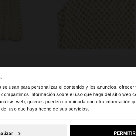
composición, cuidado y origen
s
b se usan para personalizar el contenido y los anuncios, ofrecer
ulares.
Composición: 100% Viscosa
s, compartimos información sobre el uso que haga del sitio web 
. Bolsillos
 análisis web, quienes pueden combinarla con otra información q
la web de España. ¿Quieres ir a la web de United States?
r del uso que haya hecho de sus servicios.
No, continuar en la web de España
Sí, llé
alizar
PERMITI