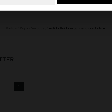
Parfois
Ropa
Vestidos
vestido fluido estampado con bolsos
TTER