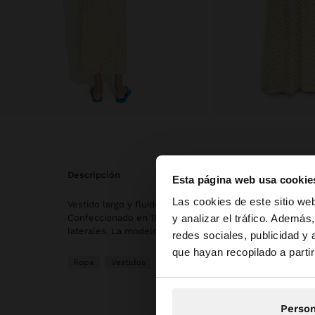
descripción
Esta página web usa cookie
hola
Las cookies de este sitio we
Vestido largo y fluido con estampado mini cuadros irreg
y analizar el tráfico. Ademá
Confeccionado en 100% viscosa. Escote en V. Sin mangas
laterales. La modelo mide 1,75 m y lleva la talla M.
redes sociales, publicidad y
Estás accediendo a 
que hayan recopilado a parti
Ropa
Vestidos
Person