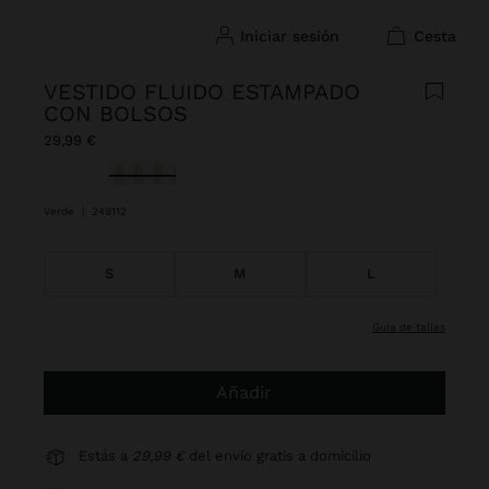
iniciar sesión
cesta
VESTIDO FLUIDO ESTAMPADO
CON BOLSOS
29,99 €
Seleccionado
Verde
|
249112
S
M
L
guía de tallas
Añadir
Estás a
29,99 €
del envío gratis a domicilio