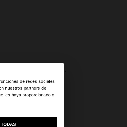
Devoluciones gratuitas
×
 funciones de redes sociales
Pago seguro
con nuestros partners de
Ayuda
ue les haya proporcionado o
vame a United States
R TODAS