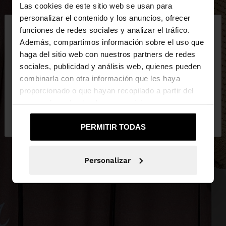
Las cookies de este sitio web se usan para
×
personalizar el contenido y los anuncios, ofrecer
hola
funciones de redes sociales y analizar el tráfico.
Además, compartimos información sobre el uso que
haga del sitio web con nuestros partners de redes
Estás accediendo a la web de España. ¿Quieres ir a
sociales, publicidad y análisis web, quienes pueden
la web de United States?
combinarla con otra información que les haya
proporcionado o que hayan recopilado a partir del
uso que haya hecho de sus servicios.
No, continuar en la web
Sí, llévame a
de España
United States
PERMITIR TODAS
Personalizar