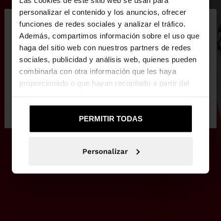
×
personalizar el contenido y los anuncios, ofrecer
hola
funciones de redes sociales y analizar el tráfico.
Además, compartimos información sobre el uso que
haga del sitio web con nuestros partners de redes
Estás accediendo a la web de España. ¿Quieres ir a
sociales, publicidad y análisis web, quienes pueden
la web de United States?
combinarla con otra información que les haya
proporcionado o que hayan recopilado a partir del
uso que haya hecho de sus servicios.
No, continuar en la web
Sí, llévame a
de España
United States
PERMITIR TODAS
Personalizar