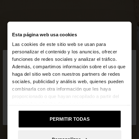
Esta página web usa cookies
Las cookies de este sitio web se usan para
×
personalizar el contenido y los anuncios, ofrecer
hola
funciones de redes sociales y analizar el tráfico.
Además, compartimos información sobre el uso que
haga del sitio web con nuestros partners de redes
Estás accediendo a la web de España. ¿Quieres ir a
sociales, publicidad y análisis web, quienes pueden
la web de United States?
combinarla con otra información que les haya
proporcionado o que hayan recopilado a partir del
uso que haya hecho de sus servicios.
No, continuar en la web
Sí, llévame a
de España
United States
PERMITIR TODAS