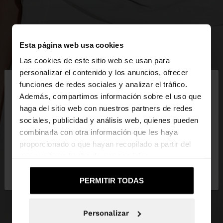
Esta página web usa cookies
Las cookies de este sitio web se usan para
×
personalizar el contenido y los anuncios, ofrecer
hola
funciones de redes sociales y analizar el tráfico.
Además, compartimos información sobre el uso que
haga del sitio web con nuestros partners de redes
Estás accediendo a la web de España. ¿Quieres ir a
sociales, publicidad y análisis web, quienes pueden
la web de United States?
combinarla con otra información que les haya
proporcionado o que hayan recopilado a partir del
uso que haya hecho de sus servicios.
No, continuar en la web
Sí, llévame a
de España
United States
PERMITIR TODAS
Personalizar