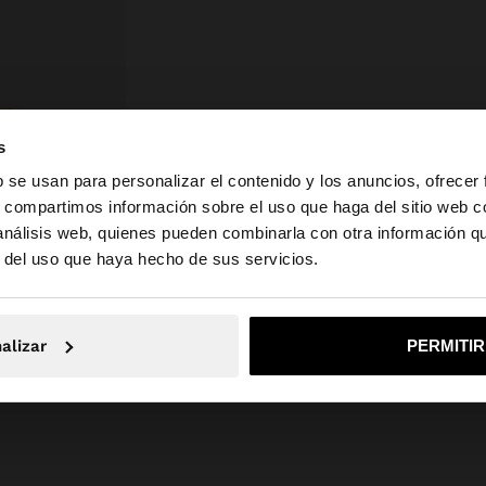
s
b se usan para personalizar el contenido y los anuncios, ofrecer
s, compartimos información sobre el uso que haga del sitio web 
 análisis web, quienes pueden combinarla con otra información q
la web de España. ¿Quieres ir a la web de United States?
r del uso que haya hecho de sus servicios.
No, continuar en la web de España
Sí, llé
ANILLO IRREGULAR CON PIEDRAS - BAÑO DE ORO 18K
alizar
PERMITI