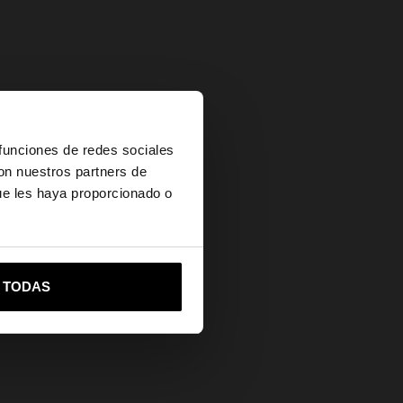
×
 funciones de redes sociales
con nuestros partners de
ue les haya proporcionado o
vame a United States
R TODAS