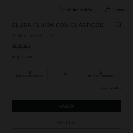
iniciar sesión
cesta
BLUSA FLUIDA CON ELÁSTICOS
Precio rebajado de
A
29,99 €
19,99 €
33%
Seleccionado
Beige
|
244953
S
L
M
últimas unidades
últimas unidades
guía de tallas
Añadir
Ver look