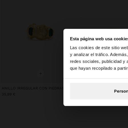
Esta página web usa cookie
hola
Las cookies de este sitio we
y analizar el tráfico. Ademá
redes sociales, publicidad y
Estás accediendo a 
que hayan recopilado a parti
+
+
ANILLO IRREGULAR CON PIEDRAS - BAÑO DE ORO 18K
Person
35,99 €
25,99 €