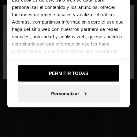
×
personalizar el contenido y los anuncios, ofrecer
hola
funciones de redes sociales y analizar el tráfico.
Además, compartimos información sobre el uso que
haga del sitio web con nuestros partners de redes
Estás accediendo a la web de España. ¿Quieres ir a
sociales, publicidad y análisis web, quienes pueden
la web de United States?
combinarla con otra información que les haya
proporcionado o que hayan recopilado a partir del
uso que haya hecho de sus servicios.
No, continuar en la web
Sí, llévame a
de España
United States
PERMITIR TODAS
Personalizar