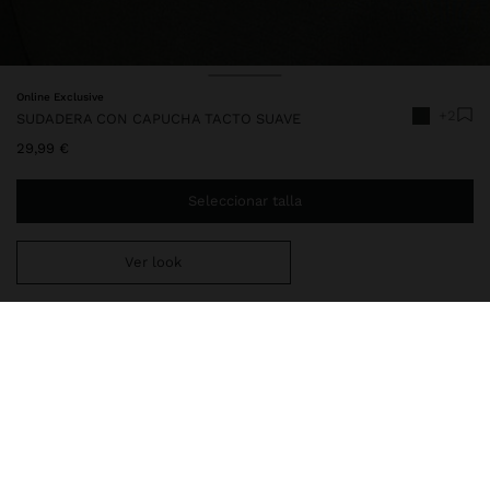
Online Exclusive
+2
SUDADERA CON CAPUCHA TACTO SUAVE
29,99 €
Seleccionar talla
Ver look
Estás a
29,99 €
del envío gratis a domicilio
Entrega en tienda siempre gratis
248429
|
caqui
Sudadera básica con capucha y cordón para ajustar. Cuello pico.