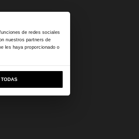
×
 funciones de redes sociales
con nuestros partners de
ue les haya proporcionado o
vame a United States
R TODAS