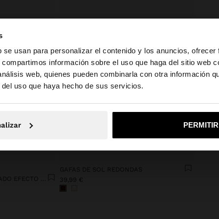
s
b se usan para personalizar el contenido y los anuncios, ofrecer
s, compartimos información sobre el uso que haga del sitio web 
 análisis web, quienes pueden combinarla con otra información q
la web de España. ¿Quieres ir a la web de United States?
r del uso que haya hecho de sus servicios.
No, continuar en la web de España
Sí, llé
alizar
PERMITI
+
GAFAS DE SOL REDONDAS
BOLSO SHOPPER TRENZADO EFECTO RAFIA
39,99 €