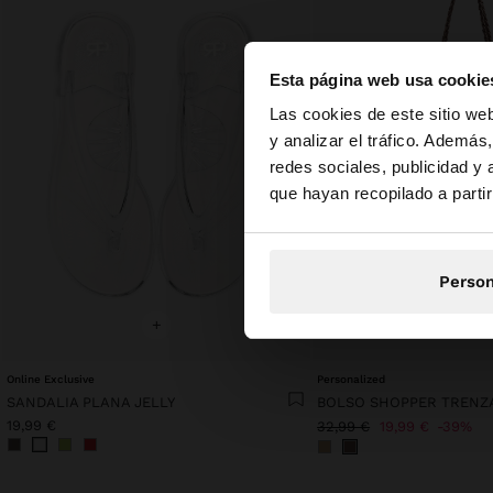
Esta página web usa cookie
hola
Las cookies de este sitio we
y analizar el tráfico. Ademá
redes sociales, publicidad y
Estás accediendo a 
que hayan recopilado a parti
Person
+
+
Online Exclusive
Personalized
SANDALIA PLANA JELLY
19,99 €
32,99 €
19,99 €
39%