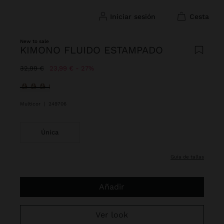
iniciar sesión
cesta
New to sale
KIMONO FLUIDO ESTAMPADO
Precio rebajado de
A
32,99 €
23,99 €
27%
Seleccionado
Multicor
|
249706
Única
guía de tallas
Añadir
Ver look