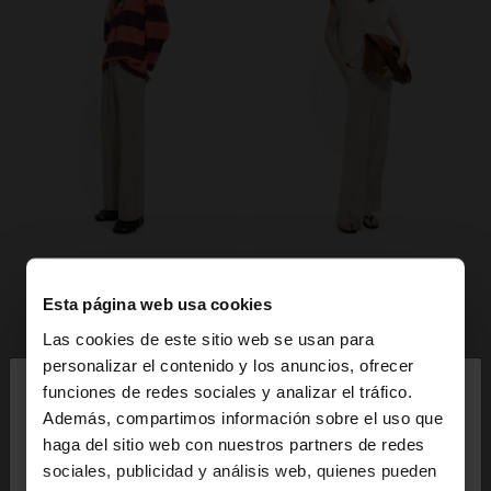
Esta página web usa cookies
Las cookies de este sitio web se usan para
×
personalizar el contenido y los anuncios, ofrecer
hola
funciones de redes sociales y analizar el tráfico.
Además, compartimos información sobre el uso que
haga del sitio web con nuestros partners de redes
Estás accediendo a la web de España. ¿Quieres ir a
sociales, publicidad y análisis web, quienes pueden
la web de United States?