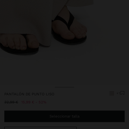
+1
PANTALÓN DE PUNTO LISO
Precio rebajado de
A
32,99 €
15,99 €
52%
Seleccionar talla