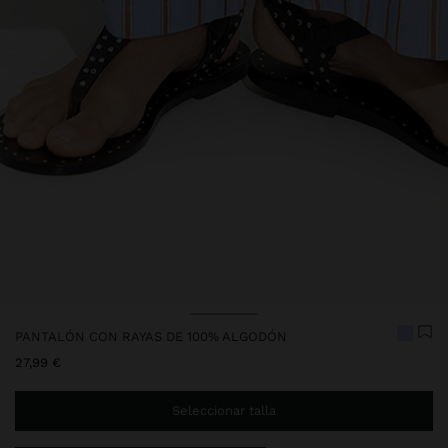
Precio rebajado de
A
PANTALÓN CON RAYAS DE 100% ALGODÓN
27,99 €
Seleccionar talla