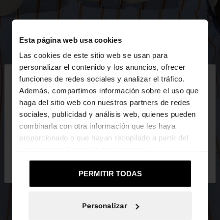
Esta página web usa cookies
Las cookies de este sitio web se usan para
×
personalizar el contenido y los anuncios, ofrecer
hola
funciones de redes sociales y analizar el tráfico.
Además, compartimos información sobre el uso que
haga del sitio web con nuestros partners de redes
Estás accediendo a la web de España. ¿Quieres ir a
sociales, publicidad y análisis web, quienes pueden
la web de United States?
combinarla con otra información que les haya
proporcionado o que hayan recopilado a partir del
uso que haya hecho de sus servicios.
No, continuar en la web
Sí, llévame a
de España
United States
PERMITIR TODAS
Personalizar