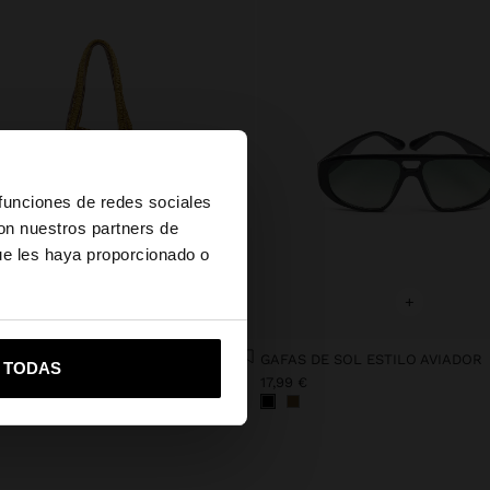
×
 funciones de redes sociales
con nuestros partners de
ue les haya proporcionado o
+
+
vame a United States
BOLSO SHOPPER DE RED CON BOLSA REMOVIBLE A RAYAS
GAFAS DE SOL ESTILO AVIADOR
R TODAS
€
17,99 €