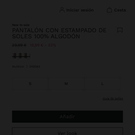
iniciar sesión
cesta
New to sale
PANTALÓN CON ESTAMPADO DE
SOLES 100% ALGODÓN
Precio rebajado de
A
29,99 €
19,99 €
33%
Seleccionado
Multicor
|
248063
S
M
L
guía de tallas
Añadir
Ver look