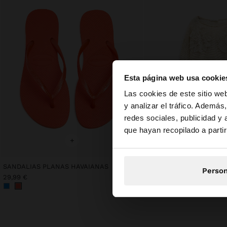
Esta página web usa cookie
hola
Las cookies de este sitio we
y analizar el tráfico. Ademá
redes sociales, publicidad y
Estás accediendo a 
que hayan recopilado a parti
+
+
SANDALIAS PLANAS HAVAIANAS
Person
29,99 €
29,99 €