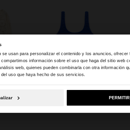
s
b se usan para personalizar el contenido y los anuncios, ofrecer
s, compartimos información sobre el uso que haga del sitio web 
 análisis web, quienes pueden combinarla con otra información q
la web de España. ¿Quieres ir a la web de United States?
r del uso que haya hecho de sus servicios.
+
No, continuar en la web de España
Sí, llé
JERSEY DE PUNTO POINTELLE 100% ALGODÓN
TOP BIKINI
alizar
PERMITI
19,99 €
35,99 