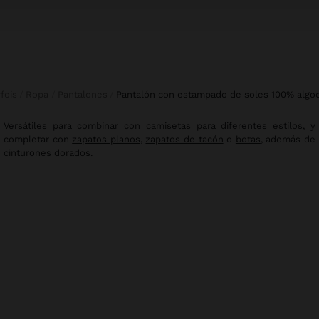
rfois
Ropa
Pantalones
pantalón con estampado de soles 100% algo
Versátiles para combinar con
camisetas
para diferentes estilos, y
completar con
zapatos planos
,
zapatos de tacón
o
botas
, además de
cinturones dorados
.