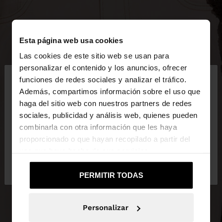
Esta página web usa cookies
Las cookies de este sitio web se usan para
×
personalizar el contenido y los anuncios, ofrecer
hola
funciones de redes sociales y analizar el tráfico.
Además, compartimos información sobre el uso que
haga del sitio web con nuestros partners de redes
Estás accediendo a la web de España. ¿Quieres ir a
sociales, publicidad y análisis web, quienes pueden
la web de United States?
combinarla con otra información que les haya
proporcionado o que hayan recopilado a partir del
uso que haya hecho de sus servicios.
No, continuar en la web
Sí, llévame a
de España
United States
PERMITIR TODAS
Personalizar