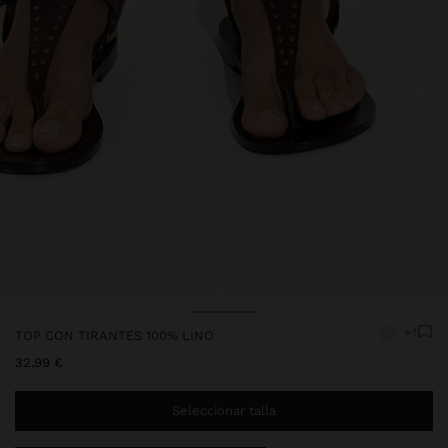
Precio rebajado de
A
+1
TOP CON TIRANTES 100% LINO
32,99 €
Seleccionar talla