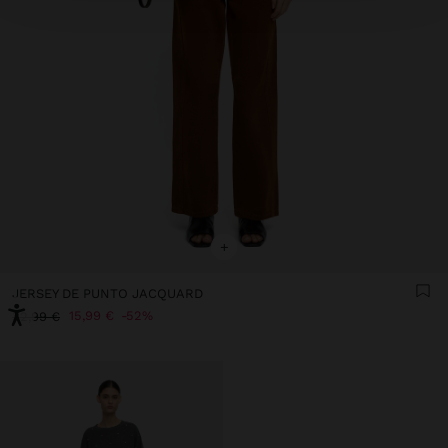
+
JERSEY DE PUNTO JACQUARD
15,99 €
52%
32,99 €