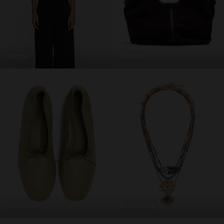
ropa
bolsos
zapatos
bisutería