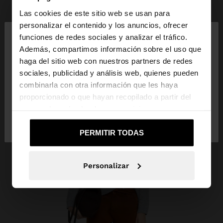
Las cookies de este sitio web se usan para
×
personalizar el contenido y los anuncios, ofrecer
hola
funciones de redes sociales y analizar el tráfico.
Además, compartimos información sobre el uso que
haga del sitio web con nuestros partners de redes
Estás accediendo a la web de España. ¿Quieres ir a
sociales, publicidad y análisis web, quienes pueden
la web de United States?
combinarla con otra información que les haya
proporcionado o que hayan recopilado a partir del
uso que haya hecho de sus servicios.
No, continuar en la web
Sí, llévame a
de España
United States
PERMITIR TODAS
Personalizar