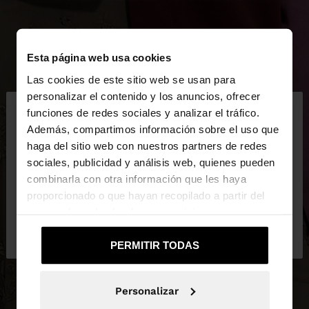
Esta página web usa cookies
Las cookies de este sitio web se usan para
×
personalizar el contenido y los anuncios, ofrecer
hola
funciones de redes sociales y analizar el tráfico.
Además, compartimos información sobre el uso que
haga del sitio web con nuestros partners de redes
Estás accediendo a la web de España. ¿Quieres ir a
sociales, publicidad y análisis web, quienes pueden
la web de United States?
combinarla con otra información que les haya
proporcionado o que hayan recopilado a partir del
uso que haya hecho de sus servicios.
No, continuar en la web
Sí, llévame a
de España
United States
PERMITIR TODAS
Personalizar