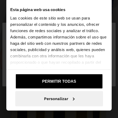
Esta página web usa cookies
Las cookies de este sitio web se usan para
×
personalizar el contenido y los anuncios, ofrecer
hola
funciones de redes sociales y analizar el tráfico.
Además, compartimos información sobre el uso que
haga del sitio web con nuestros partners de redes
Estás accediendo a la web de España. ¿Quieres ir a
sociales, publicidad y análisis web, quienes pueden
la web de United States?
combinarla con otra información que les haya
proporcionado o que hayan recopilado a partir del
uso que haya hecho de sus servicios.
No, continuar en la web
Sí, llévame a
de España
United States
PERMITIR TODAS
Personalizar