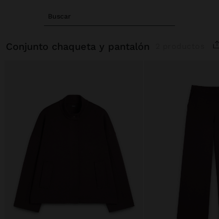
Buscar
conjunto chaqueta y pantalón
2 productos
Precio rebajado de
A
Precio rebajado de
A