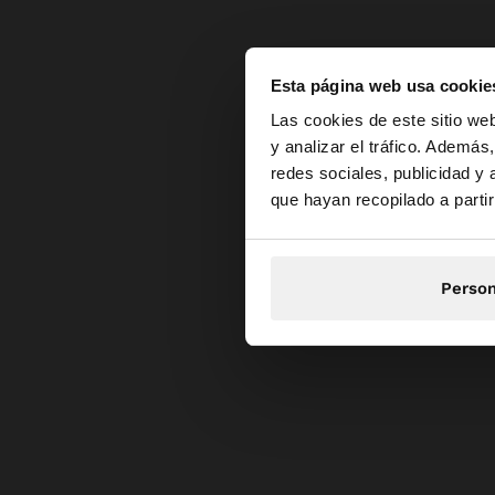
Esta página web usa cookie
hola
Las cookies de este sitio we
y analizar el tráfico. Ademá
redes sociales, publicidad y
Estás accediendo a 
que hayan recopilado a parti
Person