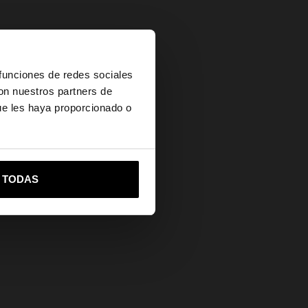
×
 funciones de redes sociales
con nuestros partners de
ue les haya proporcionado o
vame a United States
R TODAS