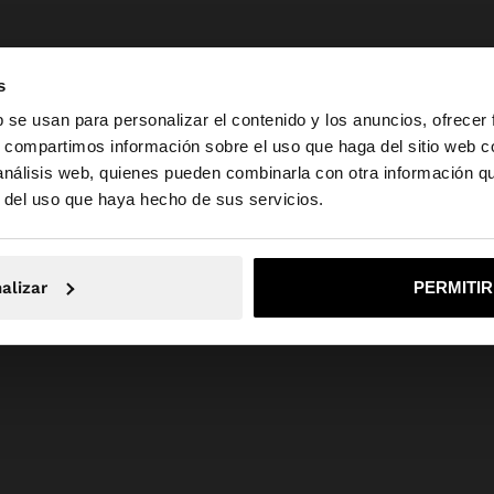
s
b se usan para personalizar el contenido y los anuncios, ofrecer
s, compartimos información sobre el uso que haga del sitio web 
 análisis web, quienes pueden combinarla con otra información q
la web de España. ¿Quieres ir a la web de United States?
r del uso que haya hecho de sus servicios.
No, continuar en la web de España
Sí, llé
alizar
PERMITI