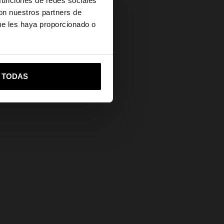
 funciones de redes sociales
con nuestros partners de
Ayuda
ue les haya proporcionado o
vame a United States
R TODAS