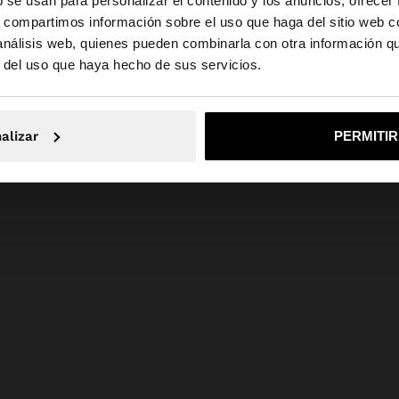
b se usan para personalizar el contenido y los anuncios, ofrecer
 un panel frontal
s, compartimos información sobre el uso que haga del sitio web 
Composición: 78% Algodón, 22%
e en cuello de
Seda
 análisis web, quienes pueden combinarla con otra información q
n botones. La
la web de España. ¿Quieres ir a la web de United States?
r del uso que haya hecho de sus servicios.
No, continuar en la web de España
Sí, llé
alizar
PERMITI