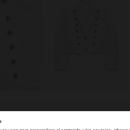
composición, cuidado y origen
s
de botones
Forro: 55% Poliéster, 45% Viscosa