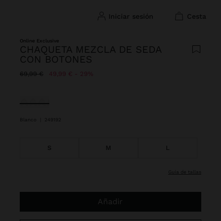
iniciar sesión
cesta
Online Exclusive
CHAQUETA MEZCLA DE SEDA
CON BOTONES
Precio rebajado de
A
69,99 €
49,99 €
29%
Seleccionado
Blanco
|
249192
S
M
L
guía de tallas
Añadir