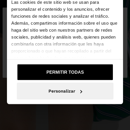
Las cookies de este sitio web se usan para
×
personalizar el contenido y los anuncios, ofrecer
hola
funciones de redes sociales y analizar el tráfico.
Además, compartimos información sobre el uso que
haga del sitio web con nuestros partners de redes
Estás accediendo a la web de España. ¿Quieres ir a
sociales, publicidad y análisis web, quienes pueden
la web de United States?
combinarla con otra información que les haya
proporcionado o que hayan recopilado a partir del
uso que haya hecho de sus servicios.
No, continuar en la web
Sí, llévame a
de España
United States
PERMITIR TODAS
Personalizar