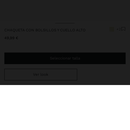
+2
CHAQUETA CON BOLSILLOS Y CUELLO ALTO
49,99 €
Seleccionar talla
Ver look
Estás a
29,99 €
del envío gratis a domicilio
Entrega en tienda siempre gratis
250086
|
verde
Chaqueta con cuello alto y cordones para ajustar. Manga larga;