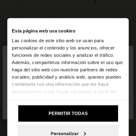
Esta página web usa cookies
Las cookies de este sitio web se usan para
×
personalizar el contenido y los anuncios, ofrecer
hola
funciones de redes sociales y analizar el tráfico.
Además, compartimos información sobre el uso que
haga del sitio web con nuestros partners de redes
Estás accediendo a la web de España. ¿Quieres ir a
sociales, publicidad y análisis web, quienes pueden
la web de United States?
combinarla con otra información que les haya
proporcionado o que hayan recopilado a partir del
uso que haya hecho de sus servicios.
No, continuar en la web
Sí, llévame a
de España
United States
PERMITIR TODAS
Personalizar