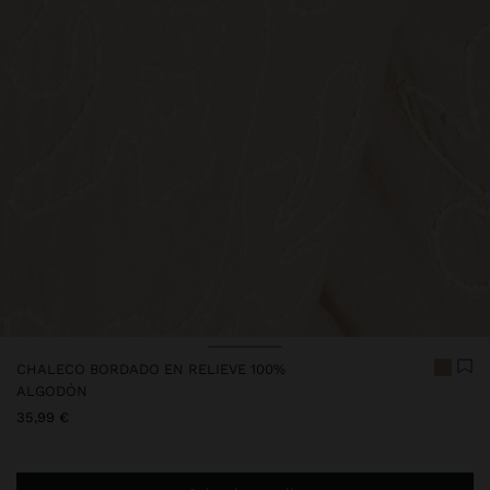
Precio rebajado de
A
Precio rebajado de
A
CHALECO BORDADO EN RELIEVE 100%
ALGODÓN
35,99 €