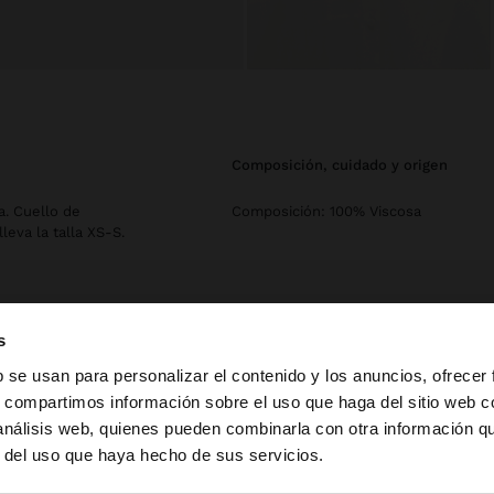
composición, cuidado y origen
a. Cuello de
Composición: 100% Viscosa
eva la talla XS-S.
s
b se usan para personalizar el contenido y los anuncios, ofrecer
s, compartimos información sobre el uso que haga del sitio web 
 análisis web, quienes pueden combinarla con otra información q
la web de España. ¿Quieres ir a la web de United States?
r del uso que haya hecho de sus servicios.
Parfois
Ropa
Camisas
camisa manga larga