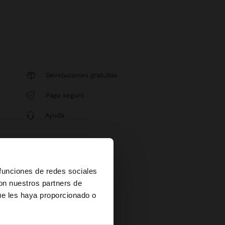
Devoluciones gratuitas
Pago seguro
Ayuda
×
 funciones de redes sociales
con nuestros partners de
ue les haya proporcionado o