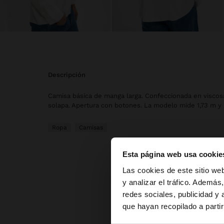
descripción
Camisa básica de manga larga. Confeccionada en viscos
solapa. Apertura con botones. La modelo mide 1,73 m y ll
Ropa
Camisas
Esta página web usa cookie
hola
Las cookies de este sitio we
y analizar el tráfico. Ademá
redes sociales, publicidad y
Estás accediendo a 
que hayan recopilado a parti