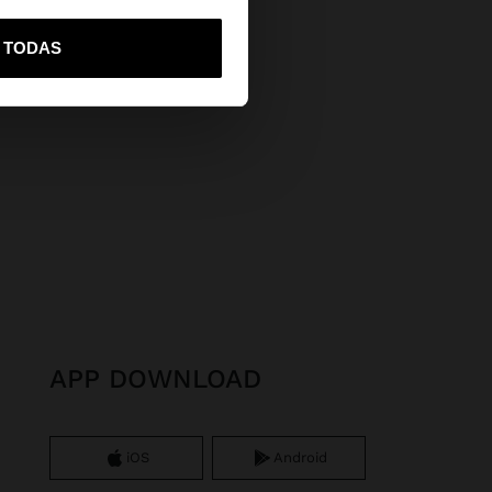
vame a United States
R TODAS
APP DOWNLOAD
iOS
Android