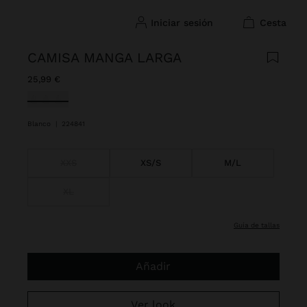
iniciar sesión
cesta
CAMISA MANGA LARGA
25,99 €
Seleccionado
Blanco
|
224841
XXS
XS/S
M/L
XL
guía de tallas
Añadir
Ver look