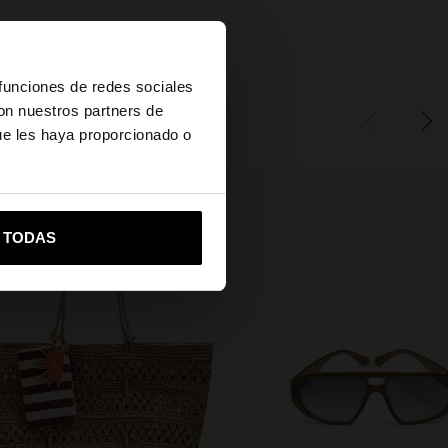
Ayuda
×
 funciones de redes sociales
con nuestros partners de
ue les haya proporcionado o
vame a United States
R TODAS