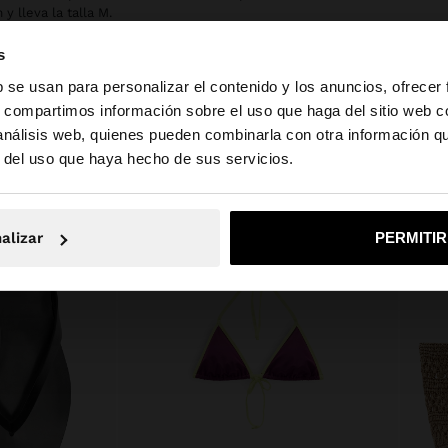
 lleva la talla M.
s
b se usan para personalizar el contenido y los anuncios, ofrecer
s, compartimos información sobre el uso que haga del sitio web 
 análisis web, quienes pueden combinarla con otra información q
la web de España. ¿Quieres ir a la web de United States?
r del uso que haya hecho de sus servicios.
No, continuar en la web de España
Sí, llé
alizar
PERMITI