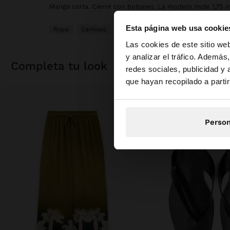
Manga corta. Cierre con botones. La modelo mide 1,75 m y
Esta página web usa cookie
Ropa
Camisas
hola
Las cookies de este sitio we
y analizar el tráfico. Ademá
completa tu look
redes sociales, publicidad y
Estás accediendo a 
que hayan recopilado a parti
Person