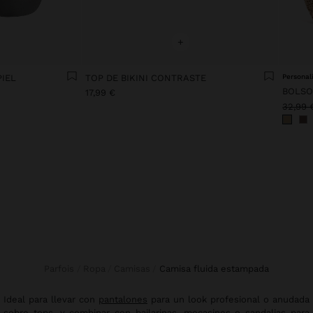
+
PIEL
TOP DE BIKINI CONTRASTE
Personal
17,99 €
32,99 
Parfois
Ropa
Camisas
camisa fluida estampada
Ideal para llevar con
pantalones
para un look profesional o anudada
sobre
tops
, y combinar con
bailarinas
,
mocasines
o
sandalias
para