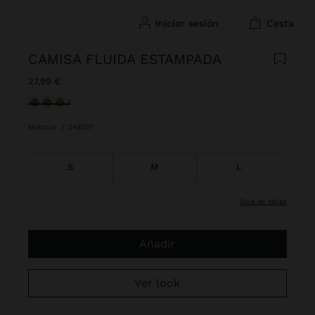
iniciar sesión
cesta
CAMISA FLUIDA ESTAMPADA
27,99 €
Seleccionado
Multicor
|
249307
S
M
L
guía de tallas
Añadir
Ver look