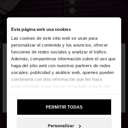
Esta página web usa cookies
Las cookies de este sitio web se usan para
×
personalizar el contenido y los anuncios, ofrecer
hola
funciones de redes sociales y analizar el tráfico.
Además, compartimos información sobre el uso que
haga del sitio web con nuestros partners de redes
Estás accediendo a la web de España. ¿Quieres ir a
sociales, publicidad y análisis web, quienes pueden
la web de United States?
combinarla con otra información que les haya
proporcionado o que hayan recopilado a partir del
uso que haya hecho de sus servicios.
No, continuar en la web
Sí, llévame a
de España
United States
PERMITIR TODAS
Personalizar