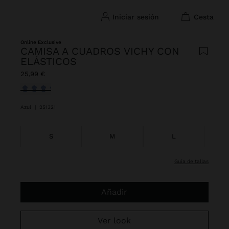
iniciar sesión
cesta
Online Exclusive
CAMISA A CUADROS VICHY CON
ELÁSTICOS
25,99 €
Seleccionado
Azul
|
251321
S
M
L
guía de tallas
Añadir
Ver look