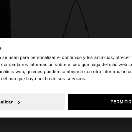
s
b se usan para personalizar el contenido y los anuncios, ofrecer
s, compartimos información sobre el uso que haga del sitio web 
 análisis web, quienes pueden combinarla con otra información q
la web de España. ¿Quieres ir a la web de United States?
r del uso que haya hecho de sus servicios.
+
No, continuar en la web de España
Sí, llé
PANTALÓN VAQUERO CROPPED CON TRENZADO
BOLSO DE HOMBRO DE PIEL CON BORLAS CON ASA REMOVIBLE
GAFAS
alizar
PERMITI
39,99 €
17,99 €