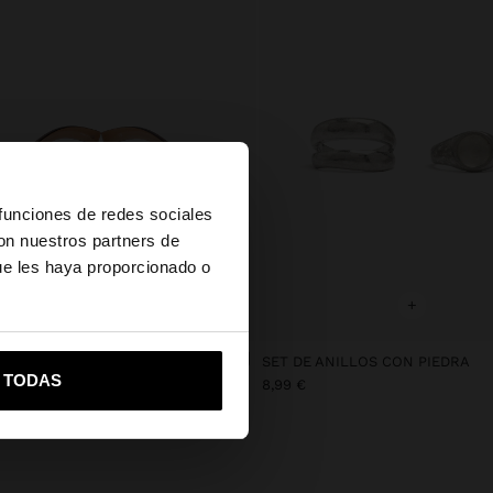
×
 funciones de redes sociales
con nuestros partners de
ue les haya proporcionado o
+
+
vame a United States
 DE SOL CUADRADAS
SET DE ANILLOS CON PIEDRA
R TODAS
8,99 €