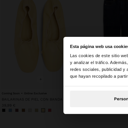
Esta página web usa cookie
hola
Las cookies de este sitio we
y analizar el tráfico. Ademá
redes sociales, publicidad y
Estás accediendo a 
que hayan recopilado a parti
+
+
Coming Soon
Online Exclusive
Person
BAILARINAS DE PIEL CON BANDA ELÁSTICA
35,99 €
39,99 €