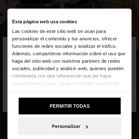
Esta página web usa cookies
Las cookies de este sitio web se usan para
×
personalizar el contenido y los anuncios, ofrecer
hola
funciones de redes sociales y analizar el tráfico.
Además, compartimos información sobre el uso que
haga del sitio web con nuestros partners de redes
Estás accediendo a la web de España. ¿Quieres ir a
sociales, publicidad y análisis web, quienes pueden
la web de United States?
combinarla con otra información que les haya
proporcionado o que hayan recopilado a partir del
uso que haya hecho de sus servicios.
No, continuar en la web
Sí, llévame a
de España
United States
PERMITIR TODAS
Personalizar