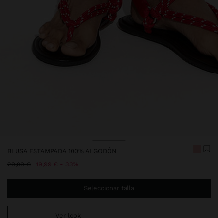
BLUSA ESTAMPADA 100% ALGODÓN
Precio rebajado de
A
29,99 €
19,99 €
33%
Seleccionar talla
Ver look