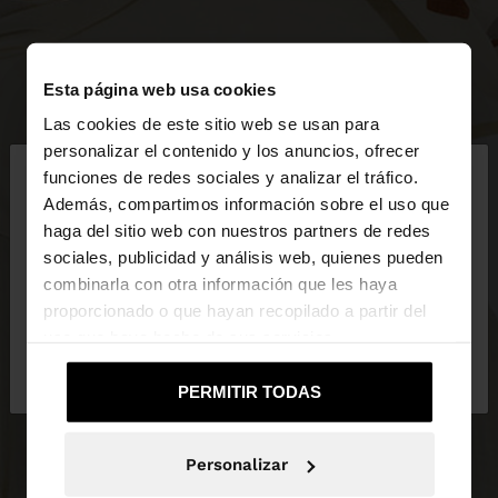
Esta página web usa cookies
Las cookies de este sitio web se usan para
×
personalizar el contenido y los anuncios, ofrecer
hola
funciones de redes sociales y analizar el tráfico.
Además, compartimos información sobre el uso que
haga del sitio web con nuestros partners de redes
Estás accediendo a la web de España. ¿Quieres ir a
sociales, publicidad y análisis web, quienes pueden
la web de United States?
combinarla con otra información que les haya
proporcionado o que hayan recopilado a partir del
uso que haya hecho de sus servicios.
No, continuar en la web
Sí, llévame a
de España
United States
PERMITIR TODAS
Personalizar