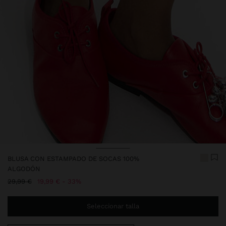
Precio rebajado de
A
BLUSA CON ESTAMPADO DE SOCAS 100%
ALGODÓN
Precio rebajado de
A
29,99 €
19,99 €
33%
Seleccionar talla