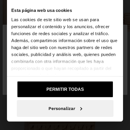
Esta página web usa cookies
Las cookies de este sitio web se usan para
×
personalizar el contenido y los anuncios, ofrecer
hola
funciones de redes sociales y analizar el tráfico.
Además, compartimos información sobre el uso que
haga del sitio web con nuestros partners de redes
Estás accediendo a la web de España. ¿Quieres ir a
sociales, publicidad y análisis web, quienes pueden
la web de United States?
combinarla con otra información que les haya
proporcionado o que hayan recopilado a partir del
uso que haya hecho de sus servicios.
No, continuar en la web
Sí, llévame a
de España
United States
PERMITIR TODAS
Personalizar