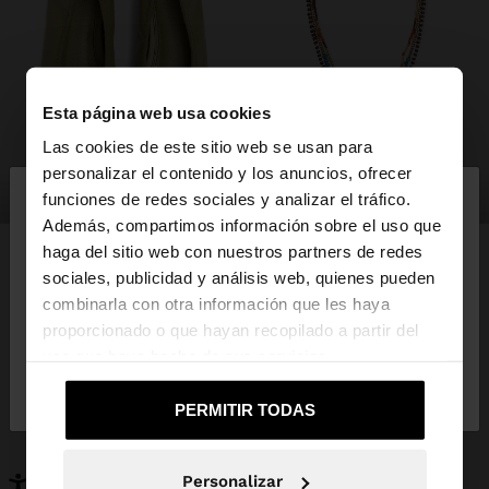
Esta página web usa cookies
Las cookies de este sitio web se usan para
×
personalizar el contenido y los anuncios, ofrecer
hola
zapatos
bisutería
funciones de redes sociales y analizar el tráfico.
Además, compartimos información sobre el uso que
haga del sitio web con nuestros partners de redes
Estás accediendo a la web de España. ¿Quieres ir a
sociales, publicidad y análisis web, quienes pueden
la web de United States?
combinarla con otra información que les haya
PUEDE INTERESARTE
proporcionado o que hayan recopilado a partir del
Novedades
Bolsos
uso que haya hecho de sus servicios.
No, continuar en la web
Sí, llévame a
Ropa
Bisutería
de España
United States
Zapatos
Carteras
PERMITIR TODAS
Relojes
Personalizables
Accesorios
Personalizar