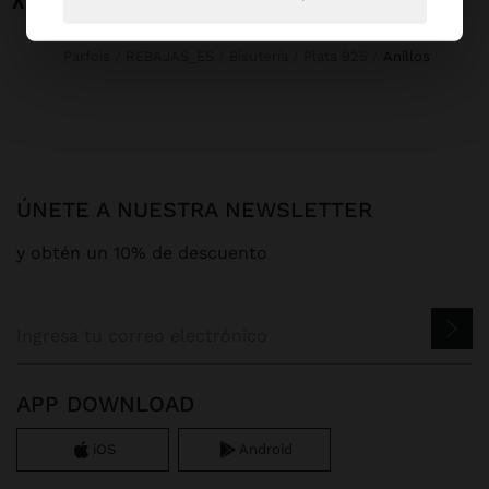
Parfois
REBAJAS_ES
Bisutería
Plata 925
anillos
ÚNETE A NUESTRA NEWSLETTER
y obtén un 10% de descuento
APP DOWNLOAD
iOS
Android