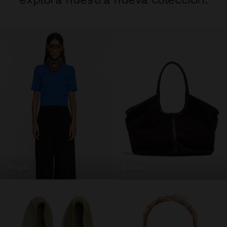
ropa
bolsos