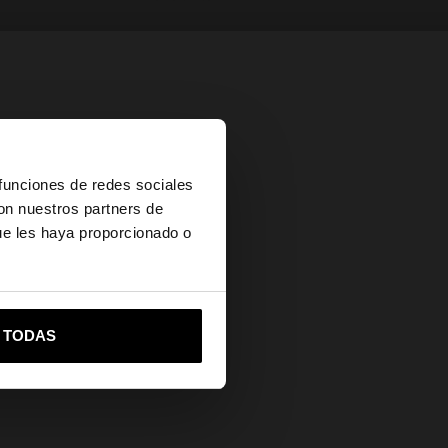
×
 funciones de redes sociales
con nuestros partners de
ue les haya proporcionado o
vame a United States
R TODAS