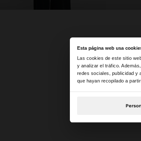
Esta página web usa cookie
hola
Las cookies de este sitio we
y analizar el tráfico. Ademá
redes sociales, publicidad y
Estás accediendo a 
que hayan recopilado a parti
Person