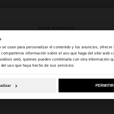
PUEDE INTERESARTE
s
Novedades
Bolsos
Ropa
b se usan para personalizar el contenido y los anuncios, ofrecer
Bisutería
Zapatos
Carteras
s, compartimos información sobre el uso que haga del sitio web 
Relojes
Personalizables
Accesorios
 análisis web, quienes pueden combinarla con otra información q
la web de España. ¿Quieres ir a la web de United States?
r del uso que haya hecho de sus servicios.
No, continuar en la web de España
Sí, llé
alizar
PERMITI
Parfois
PETITS PRIX_LU
Jewellery
925 Sterling Silver
earrings