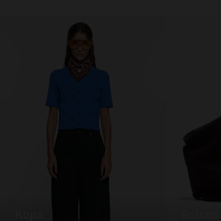
ropa
bolsos