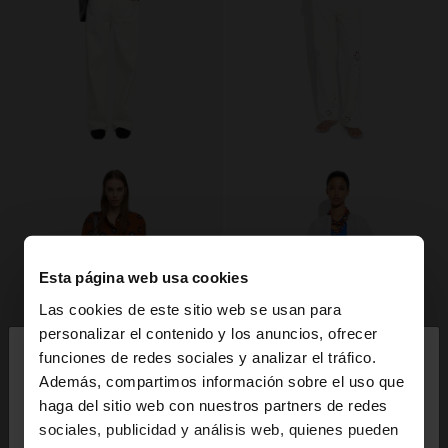
Esta página web usa cookies
Las cookies de este sitio web se usan para
×
personalizar el contenido y los anuncios, ofrecer
hola
funciones de redes sociales y analizar el tráfico.
Además, compartimos información sobre el uso que
haga del sitio web con nuestros partners de redes
Estás accediendo a la web de España. ¿Quieres ir a
+
+
sociales, publicidad y análisis web, quienes pueden
la web de United States?