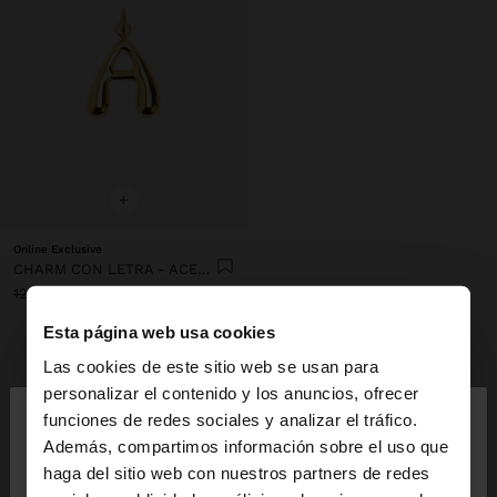
+
Online Exclusive
CHARM CON LETRA - ACERO INOXIDABLE
12,99 €
3,99 €
69%
Esta página web usa cookies
Las cookies de este sitio web se usan para
INSPÍRATE
×
personalizar el contenido y los anuncios, ofrecer
Descubre nuevas ideas de styling y
hola
funciones de redes sociales y analizar el tráfico.
explora nuestra nueva colección.
Además, compartimos información sobre el uso que
haga del sitio web con nuestros partners de redes
Estás accediendo a la web de España. ¿Quieres ir a