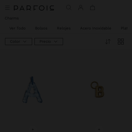
Precio rebajado de
A
Charms
Ver Todo
Bolsos
Relojes
Acero Inoxidable
Plata
Color
Precio
+
+