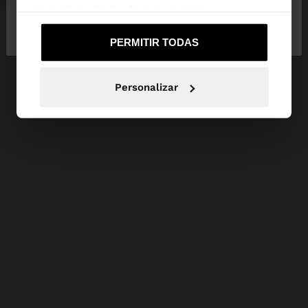
uso que haya hecho de sus servicios.
No, continuar en la web
Sí, llévame a
de España
United States
PERMITIR TODAS
Personalizar