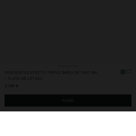
PENDIENTES EFECTO TRIPLE BAÑO DE ORO 18K
- PLATA DE LEY 925
27,99 €
Añadir
Estás a
29,99 €
del envío gratis a domicilio
Entrega en tienda siempre gratis