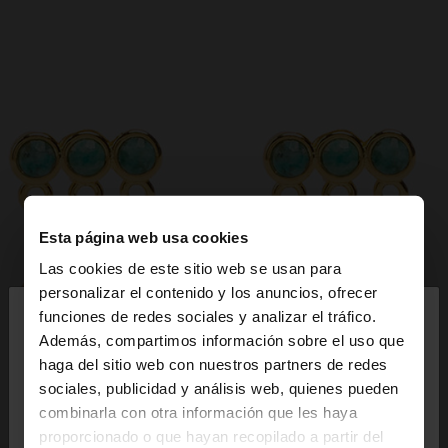
Esta página web usa cookies
Las cookies de este sitio web se usan para
×
personalizar el contenido y los anuncios, ofrecer
hola
funciones de redes sociales y analizar el tráfico.
Además, compartimos información sobre el uso que
haga del sitio web con nuestros partners de redes
Estás accediendo a la web de España. ¿Quieres ir a
sociales, publicidad y análisis web, quienes pueden
la web de United States?
combinarla con otra información que les haya
proporcionado o que hayan recopilado a partir del