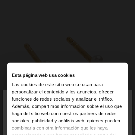
Esta página web usa cookies
Las cookies de este sitio web se usan para
×
personalizar el contenido y los anuncios, ofrecer
hola
funciones de redes sociales y analizar el tráfico.
Además, compartimos información sobre el uso que
haga del sitio web con nuestros partners de redes
Estás accediendo a la web de España. ¿Quieres ir a
sociales, publicidad y análisis web, quienes pueden
la web de United States?
combinarla con otra información que les haya