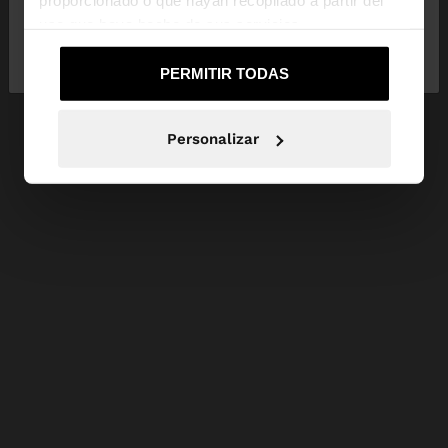
proporcionado o que hayan recopilado a partir del
uso que haya hecho de sus servicios.
No, continuar en la web
Sí, llévame a
de España
United States
PERMITIR TODAS
Personalizar