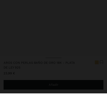
AROS CON PERLAS BAÑO DE ORO 18K - PLATA
DE LEY 925
23,99 €
Añadir
Estás a
29,99 €
del envío gratis a domicilio