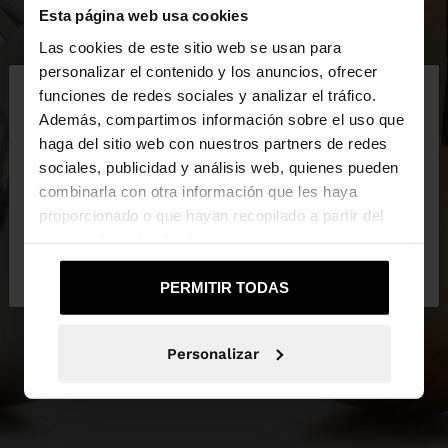
Esta página web usa cookies
Las cookies de este sitio web se usan para
×
personalizar el contenido y los anuncios, ofrecer
hola
funciones de redes sociales y analizar el tráfico.
Además, compartimos información sobre el uso que
haga del sitio web con nuestros partners de redes
Estás accediendo a la web de España. ¿Quieres ir a
sociales, publicidad y análisis web, quienes pueden
la web de United States?
combinarla con otra información que les haya
proporcionado o que hayan recopilado a partir del
uso que haya hecho de sus servicios.
No, continuar en la web
Sí, llévame a
de España
United States
PERMITIR TODAS
Personalizar