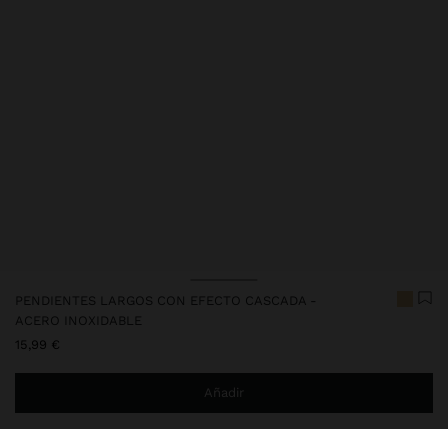
PENDIENTES LARGOS CON EFECTO CASCADA -
ACERO INOXIDABLE
15,99 €
Añadir