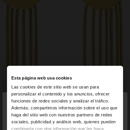
Esta página web usa cookies
Las cookies de este sitio web se usan para
×
personalizar el contenido y los anuncios, ofrecer
hola
funciones de redes sociales y analizar el tráfico.
Además, compartimos información sobre el uso que
haga del sitio web con nuestros partners de redes
Estás accediendo a la web de España. ¿Quieres ir a
sociales, publicidad y análisis web, quienes pueden
la web de United States?
combinarla con otra información que les haya