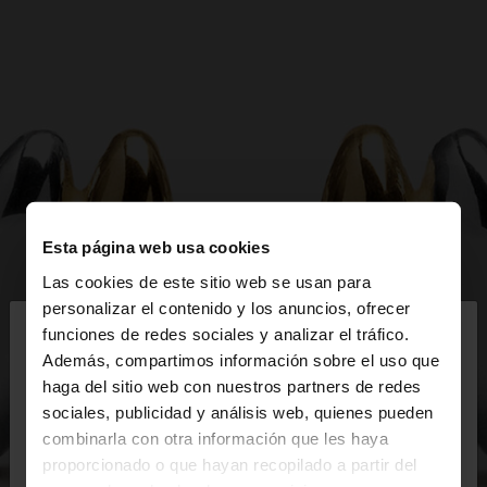
Esta página web usa cookies
Las cookies de este sitio web se usan para
×
personalizar el contenido y los anuncios, ofrecer
hola
funciones de redes sociales y analizar el tráfico.
Además, compartimos información sobre el uso que
haga del sitio web con nuestros partners de redes
Estás accediendo a la web de España. ¿Quieres ir a
sociales, publicidad y análisis web, quienes pueden
la web de United States?
combinarla con otra información que les haya
proporcionado o que hayan recopilado a partir del