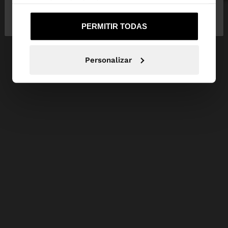
uso que haya hecho de sus servicios.
No, continuar en la web
Sí, llévame a
de España
United States
PERMITIR TODAS
Personalizar