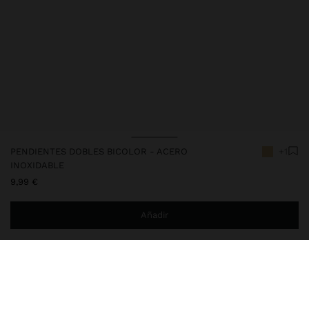
PENDIENTES DOBLES BICOLOR - ACERO
+1
INOXIDABLE
9,99 €
Añadir
Estás a
29,99 €
del envío gratis a domicilio
Entrega en tienda siempre gratis