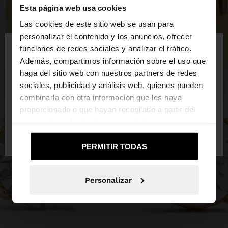
Esta página web usa cookies
Las cookies de este sitio web se usan para
×
personalizar el contenido y los anuncios, ofrecer
hola
funciones de redes sociales y analizar el tráfico.
Además, compartimos información sobre el uso que
haga del sitio web con nuestros partners de redes
Estás accediendo a la web de España. ¿Quieres ir a
sociales, publicidad y análisis web, quienes pueden
la web de United States?
combinarla con otra información que les haya
proporcionado o que hayan recopilado a partir del
uso que haya hecho de sus servicios.
No, continuar en la web
Sí, llévame a
de España
United States
PERMITIR TODAS
Personalizar