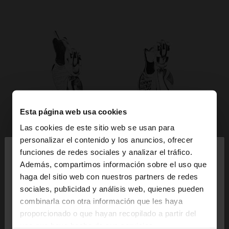
Esta página web usa cookies
Las cookies de este sitio web se usan para
×
personalizar el contenido y los anuncios, ofrecer
hola
funciones de redes sociales y analizar el tráfico.
Además, compartimos información sobre el uso que
haga del sitio web con nuestros partners de redes
Estás accediendo a la web de España. ¿Quieres ir a
sociales, publicidad y análisis web, quienes pueden
la web de United States?
combinarla con otra información que les haya
proporcionado o que hayan recopilado a partir del
uso que haya hecho de sus servicios.