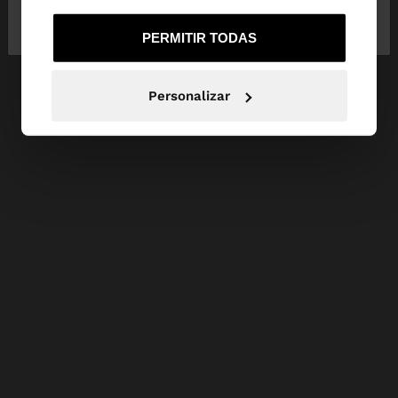
No, continuar en la web
Sí, llévame a
de España
United States
PERMITIR TODAS
Personalizar