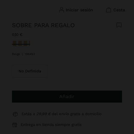
iniciar sesión
cesta
SOBRE PARA REGALO
0,10 €
Seleccionado
Beige
|
198453
No Definida
Añadir
Estás a
29,99 €
del envío gratis a domicilio
Entrega en tienda siempre gratis