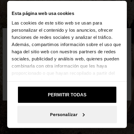
Esta página web usa cookies
Las cookies de este sitio web se usan para
×
personalizar el contenido y los anuncios, ofrecer
hola
funciones de redes sociales y analizar el tráfico.
Además, compartimos información sobre el uso que
haga del sitio web con nuestros partners de redes
Estás accediendo a la web de España. ¿Quieres ir a
sociales, publicidad y análisis web, quienes pueden
la web de United States?
combinarla con otra información que les haya
proporcionado o que hayan recopilado a partir del
uso que haya hecho de sus servicios.
No, continuar en la web
Sí, llévame a
de España
United States
PERMITIR TODAS
Personalizar