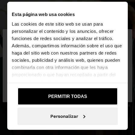
Esta página web usa cookies
Las cookies de este sitio web se usan para
×
personalizar el contenido y los anuncios, ofrecer
hola
funciones de redes sociales y analizar el tráfico.
Además, compartimos información sobre el uso que
haga del sitio web con nuestros partners de redes
Estás accediendo a la web de España. ¿Quieres ir a
sociales, publicidad y análisis web, quienes pueden
la web de United States?
combinarla con otra información que les haya
proporcionado o que hayan recopilado a partir del
uso que haya hecho de sus servicios.
No, continuar en la web
Sí, llévame a
de España
United States
PERMITIR TODAS
Personalizar